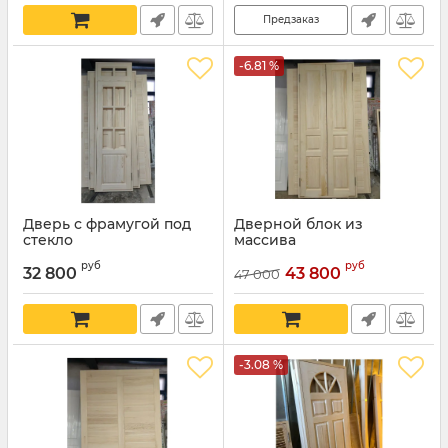
Предзаказ
-6.81 %
Дверь с фрамугой под
Дверной блок из
стекло
массива
руб
руб
32 800
43 800
47 000
-3.08 %