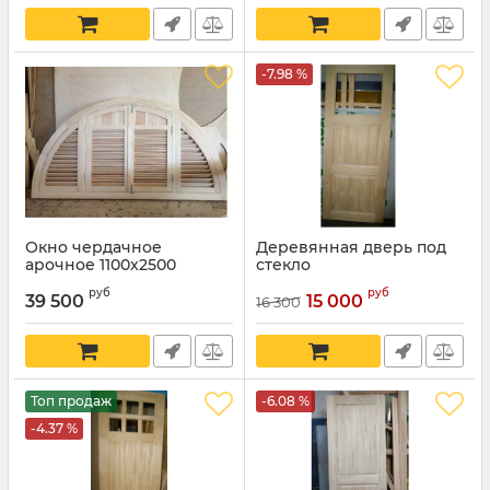
-7.98 %
Окно чердачное
Деревянная дверь под
арочное 1100х2500
стекло
руб
руб
39 500
15 000
16 300
Топ продаж
-6.08 %
-4.37 %