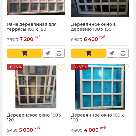
Рама деревянная для
Деревянное окно в
террасы 100 х 180
деревню 100 х 150
руб
руб
7 200
6 400
7 700
6 800
-8.26 %
-18.37 %
Деревенское окно 100 х
Деревянное окно 100 х
120
100
руб
руб
5 000
4 000
5 450
4 900