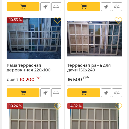
-10.53 %
Рама террасная
Террасная рама для
деревянная 220х100
дачи 150х240
руб
руб
10 200
16 500
11 400
-10.24 %
-4.82 %