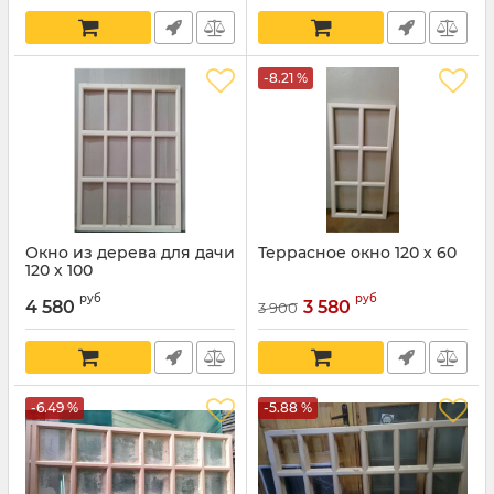
-8.21 %
Окно из дерева для дачи
Террасное окно 120 х 60
120 х 100
руб
руб
4 580
3 580
3 900
-6.49 %
-5.88 %