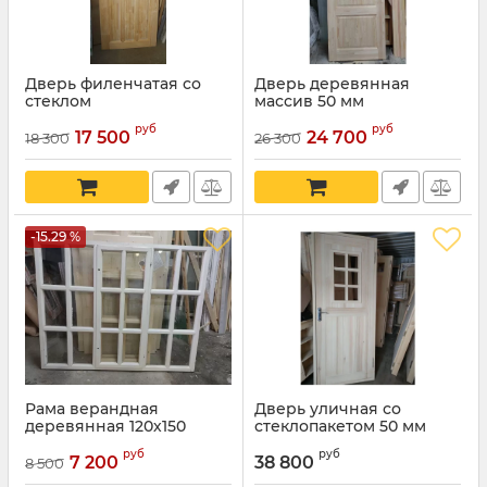
Дверь филенчатая со
Дверь деревянная
стеклом
массив 50 мм
руб
руб
17 500
24 700
18 300
26 300
-15.29 %
Рама верандная
Дверь уличная со
деревянная 120х150
стеклопакетом 50 мм
Под заказ
руб
руб
7 200
38 800
8 500