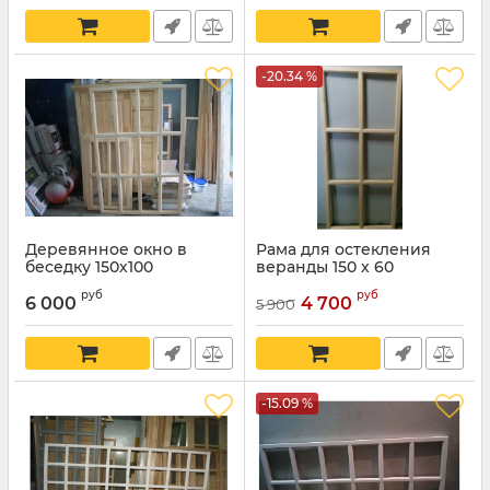
-20.34 %
Деревянное окно в
Рама для остекления
беседку 150х100
веранды 150 х 60
руб
руб
6 000
4 700
5 900
-15.09 %