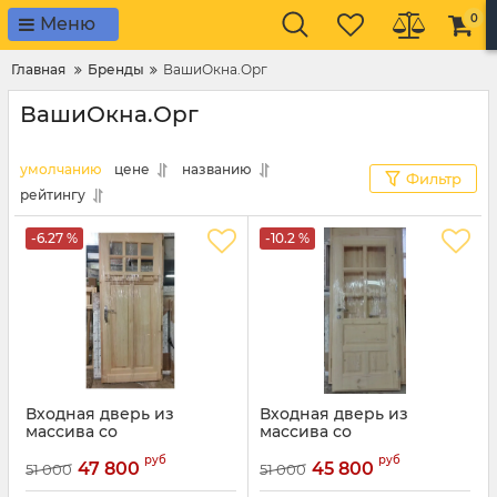
0
Меню
Главная
Бренды
ВашиОкна.Орг
ВашиОкна.Орг
умолчанию
цене
названию
Фильтр
рейтингу
-6.27 %
-10.2 %
Входная дверь из
Входная дверь из
массива со
массива со
стеклопакетом
стеклопакетом
руб
руб
47 800
45 800
51 000
51 000
Артикул:
13