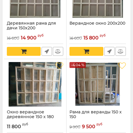
Деревянная рама для
Верандное окно 200х200
дачи 150х200
руб
руб
14 900
15 800
16 600
16 600
-4.04 %
Окно верандное
Рама для веранды 150 х
деревянное 150 х 180
150
руб
руб
11 800
9 500
9 900