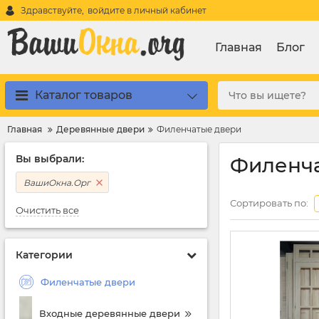
Здравствуйте,
войдите в личный кабинет
Главная
Блог
Каталог товаров
Главная
Деревянные двери
Филенчатые двери
Вы выбрали:
Филенча
ВашиОкна.Орг
Сортировать по:
Очистить все
Категории
Филенчатые двери
Входные деревянные двери