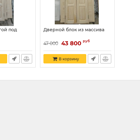
гой под
Дверной блок из массива
руб
43 800
47 000
В корзину