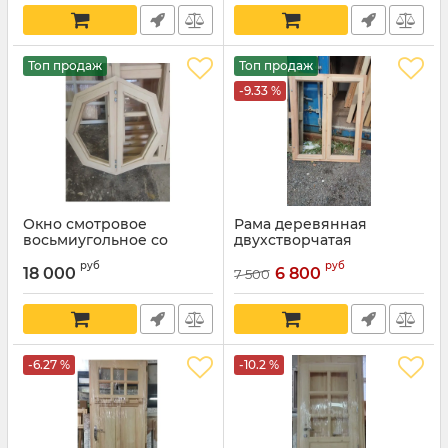
Топ продаж
Топ продаж
-9.33 %
Окно смотровое
Рама деревянная
восьмиугольное со
двухстворчатая
стеклопакетом 800х800
Артикул:
1134
руб
руб
18 000
6 800
7 500
-6.27 %
-10.2 %