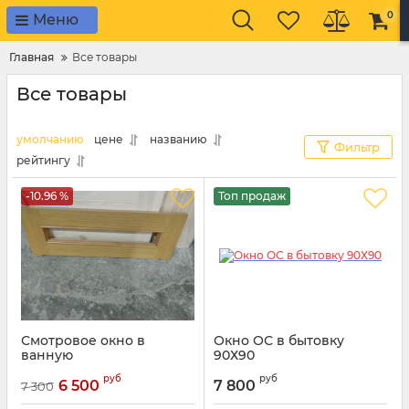
0
Меню
Главная
Все товары
Все товары
умолчанию
цене
названию
Фильтр
рейтингу
-10.96 %
Топ продаж
Смотровое окно в
Окно ОС в бытовку
ванную
90Х90
Артикул:
23456
Артикул:
1132
руб
руб
6 500
7 800
7 300