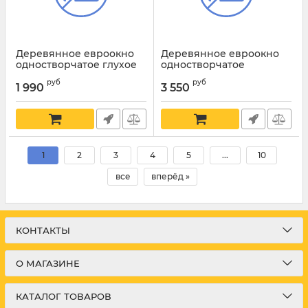
Деревянное евроокно
Деревянное евроокно
одностворчатое глухое
одностворчатое
поворотно-откидное
руб
руб
1 990
3 550
1
2
3
4
5
...
10
все
вперёд »
КОНТАКТЫ
О МАГАЗИНЕ
КАТАЛОГ ТОВАРОВ