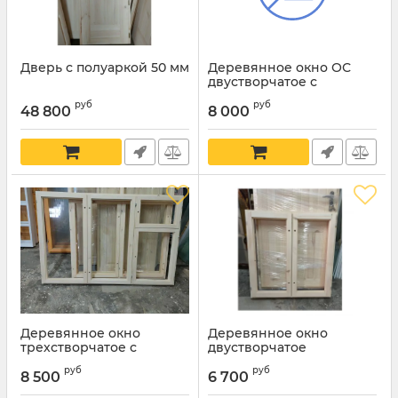
Дверь с полуаркой 50 мм
Деревянное окно ОС
двустворчатое с
переплетом
руб
руб
48 800
8 000
Артикул:
Ок 12-6
Деревянное окно
Деревянное окно
трехстворчатое с
двустворчатое
форточкой
Артикул:
Ок 9-9
руб
руб
8 500
6 700
Артикул:
Ок 12-18