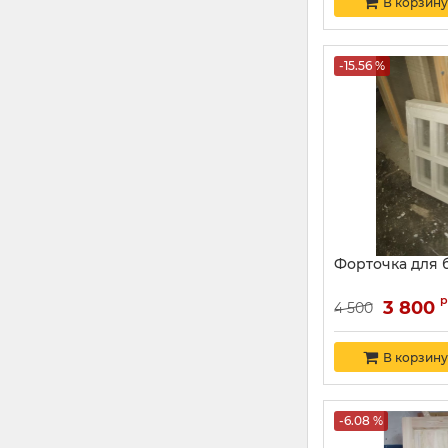
В корзину
-15.56 %
Форточка для 
р
3 800
4 500
В корзину
-6.08 %