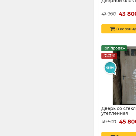
Дверной блок 
43 80
47 000
В корзину
Топ продаж
-7.47 %
Дверь со стек
утепленная
45 80
49 500