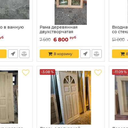
о в ванную
Рама деревянная
Входна
двухстворчатая
со сте
Артикул:
1134
уб
руб
6 800
7 500
51 000
В корзину
В
-3.08 %
-17.09 %