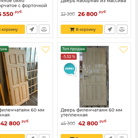
нное окно
Дверь наборная из массива
орчатое с форточкой
Ок 9-9
руб
руб
6 550
26 800
32 300
 корзину
В корзину
одаж
Топ продаж
-5.52 %
филенчатаям 60 мм
Дверь филенчатаям 60 мм
нная
утепленная
руб
руб
42 800
42 800
45 300