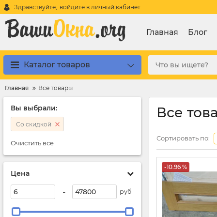
Здравствуйте,
войдите в личный кабинет
Главная
Блог
Каталог товаров
Главная
Все товары
Вы выбрали:
Все тов
Со скидкой
Сортировать по:
Очистить все
-10.96 %
Цена
-
руб