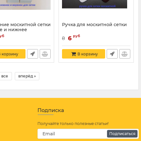
ние москитной сетки
Ручка для москитной сетки
е и нижнее
11345
уб
руб
6
8
 корзину
В корзину
все
вперёд »
Подписка
Получайте только полезные статьи!
Подписаться