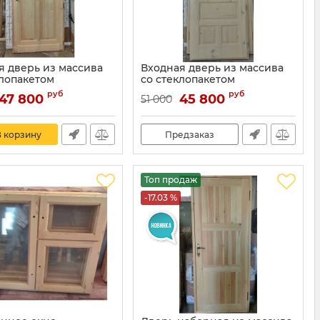
я дверь из массива
Входная дверь из массива
клопакетом
со стеклопакетом
Артикул:
13
руб
руб
47 800
45 800
51 000
 корзину
Предзаказ
Топ продаж
-17.03 %