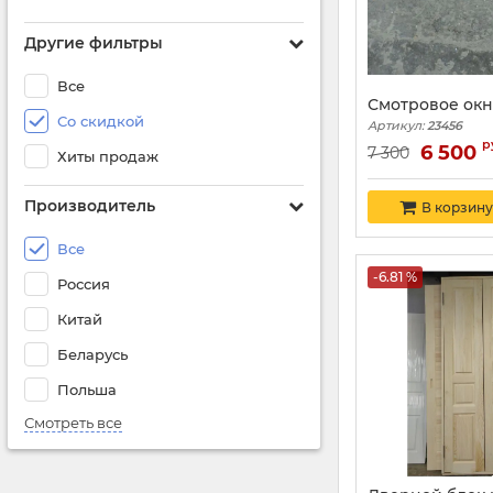
Другие фильтры
Все
Смотровое окн
Со скидкой
Артикул:
23456
р
6 500
7 300
Хиты продаж
Производитель
В корзину
Все
-6.81 %
Россия
Китай
Беларусь
Польша
Смотреть все