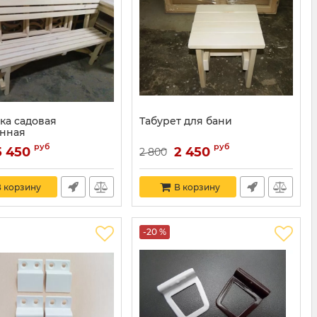
ка садовая
Табурет для бани
нная
руб
руб
5 450
2 450
2 800
 корзину
В корзину
-20 %