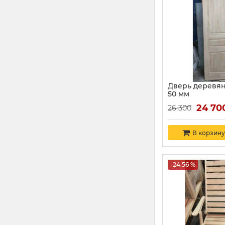
Дверь деревян
50 мм
24 70
26 300
В корзину
-24.56 %