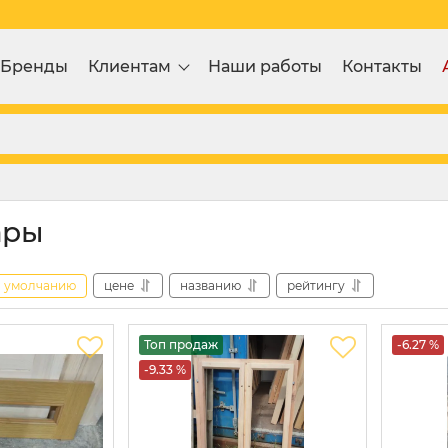
Бренды
Клиентам
Наши работы
Контакты
ары
умолчанию
цене
названию
рейтингу
Топ продаж
-6.27 %
-9.33 %