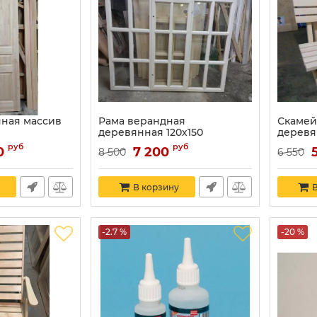
ная массив
Рама верандная
Скамей
деревянная 120х150
деревя
руб
руб
0
7 200
8 500
6 550
В корзину
В
-2.7 %
-20 %