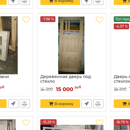
В корзину
В
-7.98 %
Топ пр
-4.37 %
бани
Деревянная дверь под
Дверь 
стекло
стекло
уб
руб
15 000
16 300
18 300
В корзину
В
-15.29 %
-16.79 %