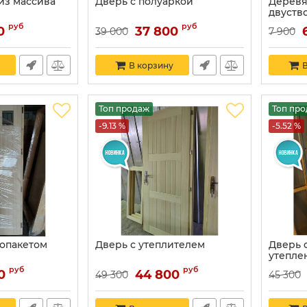
из массива
Дверь с полуаркой
Деревя
двуств
Артикул:
руб
руб
0
37 800
39 000
7 900
В корзину
В
Топ продаж
Топ пр
-9.13 %
-5.52 %
лопакетом
Дверь с утеплителем
Дверь 
утепле
руб
руб
0
44 800
49 300
45 300