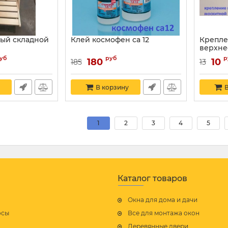
ый складной
Клей космофен ca 12
Крепле
верхне
Артикул:
уб
руб
р
180
10
185
13
В корзину
В
1
2
3
4
5
Каталог товаров
Окна для дома и дачи
осы
Все для монтажа окон
Деревянные двери