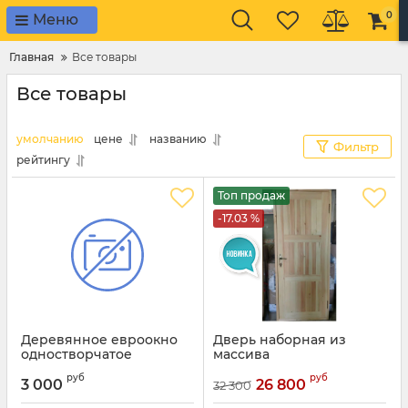
0
Меню
Главная
Все товары
Все товары
умолчанию
цене
названию
Фильтр
рейтингу
Топ продаж
-17.03 %
Деревянное евроокно
Дверь наборная из
одностворчатое
массива
поворотное
руб
руб
3 000
26 800
32 300