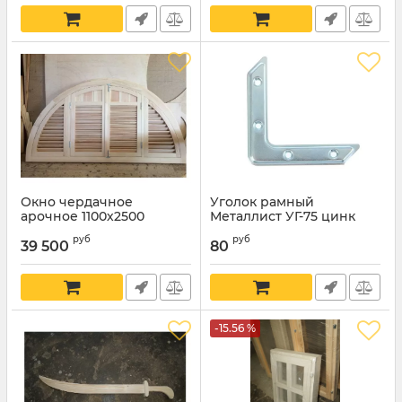
Окно чердачное
Уголок рамный
арочное 1100х2500
Металлист УГ-75 цинк
руб
руб
39 500
80
-15.56 %