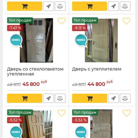
Топ продаж
Топ продаж
-7.47 %
-9.13 %
Дверь со стеклопакетом
Дверь с утеплителем
утепленная
руб
руб
45 800
44 800
49 500
49 300
Топ продаж
Топ продаж
-5.52 %
-5.52 %