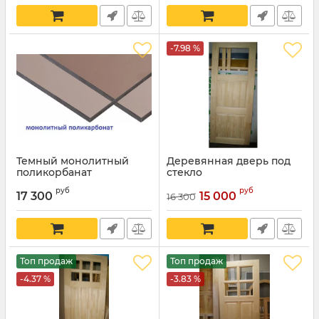
-7.98 %
Темный монолитный
Деревянная дверь под
поликорбанат
стекло
руб
руб
17 300
15 000
16 300
Топ продаж
Топ продаж
-4.37 %
-3.83 %