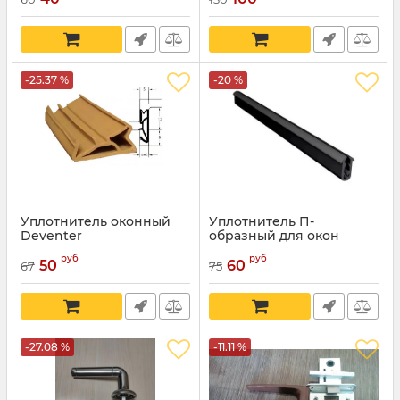
-25.37 %
-20 %
Уплотнитель оконный
Уплотнитель П-
Deventer
образный для окон
руб
руб
50
60
67
75
-27.08 %
-11.11 %