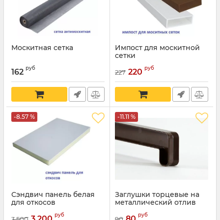
Москитная сетка
Импост для москитной
сетки
руб
руб
162
220
227
-8.57 %
-11.11 %
Сэндвич панель белая
Заглушки торцевые на
для откосов
металлический отлив
руб
руб
3 200
80
3 500
90