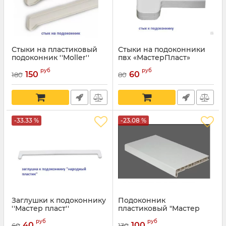
Стыки на пластиковый
Стыки на подоконники
подоконник ''Moller''
пвх «МастерПласт»
руб
руб
150
60
180
80
-33.33 %
-23.08 %
Заглушки к подоконнику
Подоконник
''Мастер пласт''
пластиковый "Мастер
пласт" глянец
руб
руб
40
100
60
130