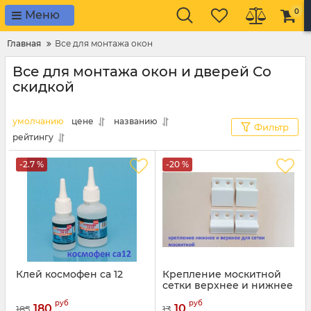
0
Меню
Главная
Все для монтажа окон
Все для монтажа окон и дверей Со
скидкой
умолчанию
цене
названию
Фильтр
рейтингу
-2.7 %
-20 %
Клей космофен ca 12
Крепление москитной
сетки верхнее и нижнее
Артикул:
11345
руб
руб
180
10
185
13