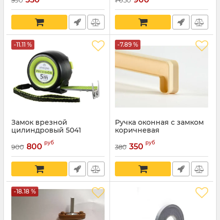
-11.11 %
-7.89 %
Замок врезной
Ручка оконная с замком
цилиндровый 5041
коричневая
руб
руб
800
350
900
380
-18.18 %