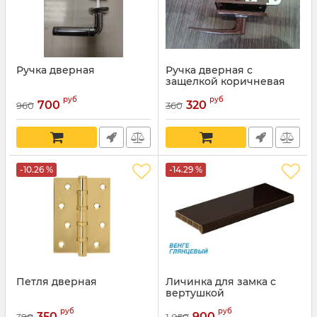
Ручка дверная
Ручка дверная с
защелкой коричневая
руб
руб
700
320
960
360
-10.26 %
-14.29 %
Петля дверная
Личинка для замка с
вертушкой
руб
руб
350
900
390
1 050