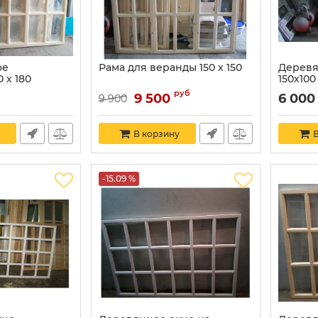
ое
Рама для веранды 150 х 150
Деревя
 х 180
150х100
руб
9 500
6 000
9 900
В корзину
В
-15.09 %