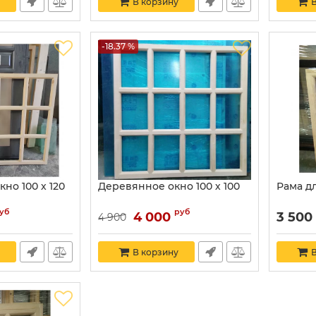
В корзину
В
-18.37 %
но 100 х 120
Деревянное окно 100 х 100
Рама дл
уб
руб
4 000
3 500
4 900
В корзину
В