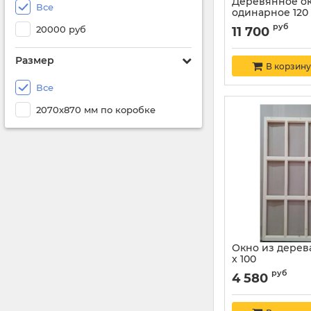
Деревянное о
Все
одинарное 120 
руб
20000 руб
11 700
Размер
В корзину
Все
2070х870 мм по коробке
Окно из дерева
х 100
руб
4 580