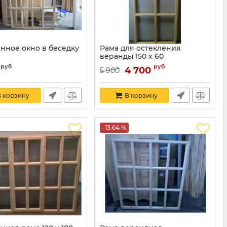
нное окно в беседку
Рама для остекления
веранды 150 х 60
руб
руб
4 700
5 900
 корзину
В корзину
-13.64 %