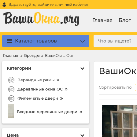
Здравствуйте,
войдите в личный кабинет
Главная
Блог
Каталог товаров
Главная
Бренды
ВашиОкна.Орг
Категории
ВашиОк
Верандные рамы
Сортировать по:
Деревянные окна ОС
Филенчатые двери
Входные деревянные двери
Цена