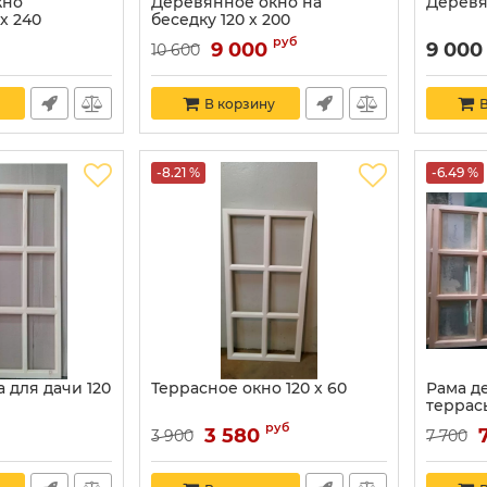
кно
Деревянное окно на
Деревян
х 240
беседку 120 х 200
руб
9 000
9 000
10 600
В корзину
В
-8.21 %
-6.49 %
 для дачи 120
Террасное окно 120 х 60
Рама д
террасы
руб
3 580
3 900
7 700