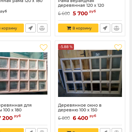
ная рама 120 х 180
Рама верандная
деревянная 120 х 120
руб
руб
5 700
6 600
 корзину
В корзину
-5.88 %
еревянная для
Деревянное окно в
 100 х 180
деревню 100 х 150
руб
руб
7 200
6 400
6 800