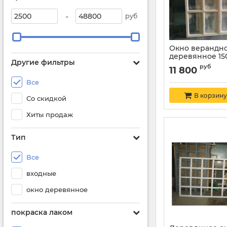
-
руб
Окно верандн
деревянное 150
Другие фильтры
руб
11 800
Все
В корзину
Со скидкой
Хиты продаж
Тип
Все
входные
окно деревянное
покраска лаком