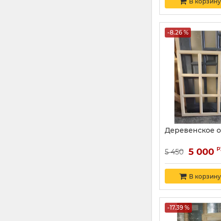
В корзину
-8.26 %
Деревенское ок
р
5 000
5 450
В корзину
-17.39 %