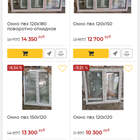
Окно пвх 120х180
Окно пвх 120х150
поворотно-откидное
Артикул:
11234
руб
руб
14 350
12 700
15 700
13 800
-6.34 %
-9.25 %
Окно пвх 150х120
Окно пвх 120х120
руб
руб
13 300
10 300
14 200
11 350