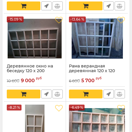
-15.09 %
-13.64 %
Деревянное окно на
Рама верандная
беседку 120 х 200
деревянная 120 х 120
руб
руб
9 000
5 700
10 600
6 600
-8.21 %
-6.49 %