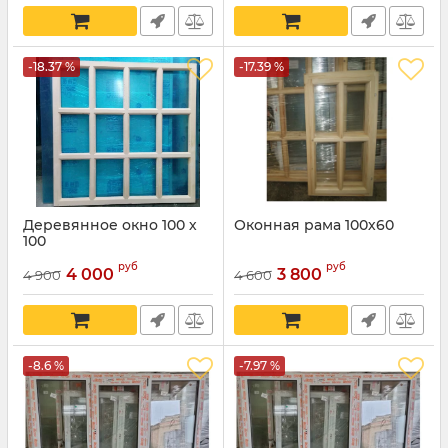
-18.37 %
-17.39 %
Деревянное окно 100 х
Оконная рама 100х60
100
руб
руб
4 000
3 800
4 900
4 600
-8.6 %
-7.97 %