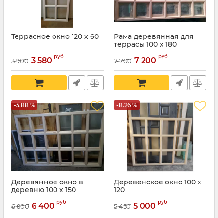
Террасное окно 120 х 60
Рама деревянная для
террасы 100 х 180
руб
руб
3 580
7 200
3 900
7 700
-5.88 %
-8.26 %
Деревянное окно в
Деревенское окно 100 х
деревню 100 х 150
120
руб
руб
6 400
5 000
6 800
5 450