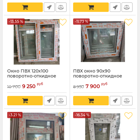
-13.55 %
-11.73 %
Окно ПВХ 120х100
ПВХ окно 90х90
поворотно-откидное
поворотно-откидное
руб
руб
9 250
7 900
10 700
8 950
-3.21 %
-16.34 %