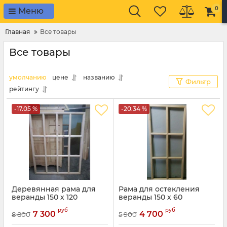
0
Меню
Главная
Все товары
Все товары
умолчанию
цене
названию
Фильтр
рейтингу
-17.05 %
-20.34 %
Деревянная рама для
Рама для остекления
веранды 150 х 120
веранды 150 х 60
руб
руб
7 300
4 700
8 800
5 900