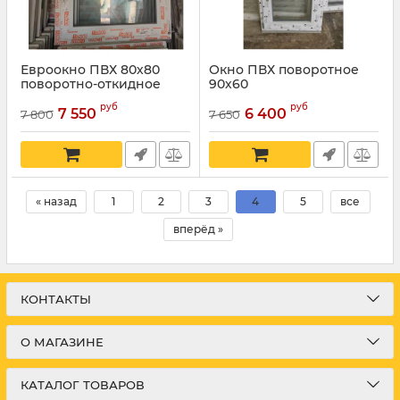
Евроокно ПВХ 80х80
Окно ПВХ поворотное
поворотно-откидное
90х60
руб
руб
7 550
6 400
7 800
7 650
« назад
1
2
3
4
5
все
вперёд »
КОНТАКТЫ
О МАГАЗИНЕ
КАТАЛОГ ТОВАРОВ