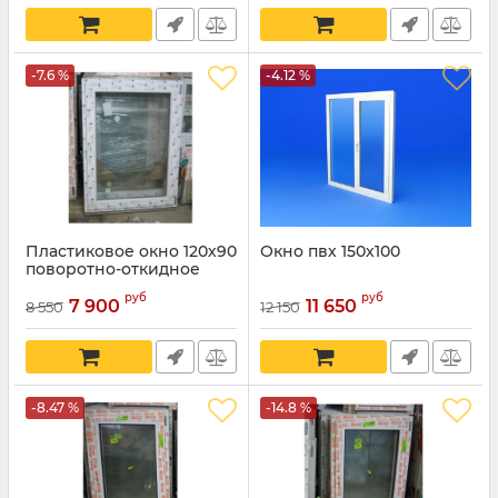
-7.6 %
-4.12 %
Пластиковое окно 120х90
Окно пвх 150х100
поворотно-откидное
руб
руб
7 900
11 650
8 550
12 150
-8.47 %
-14.8 %