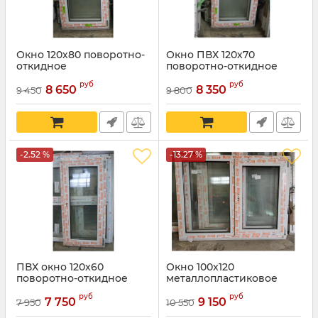
Окно 120х80 поворотно-
Окно ПВХ 120х70
откидное
поворотно-откидное
руб
руб
8 650
8 350
9 450
9 800
-2.52 %
-13.27 %
ПВХ окно 120х60
Окно 100х120
поворотно-откидное
металлопластиковое
руб
руб
7 750
9 150
7 950
10 550