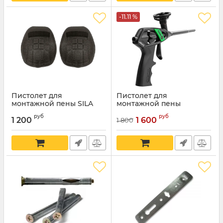
-11.11 %
Пистолет для
Пистолет для
монтажной пены SILA
монтажной пены
-тефлоновое покрытие
Fomeron clean xt
руб
руб
1 200
1 600
1 800