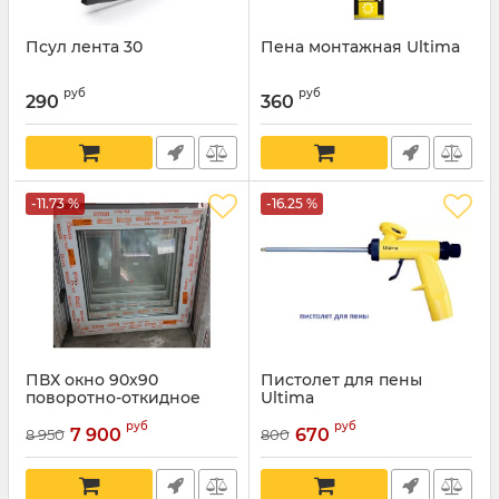
Псул лента 30
Пена монтажная Ultima
руб
руб
290
360
-11.73 %
-16.25 %
ПВХ окно 90х90
Пистолет для пены
поворотно-откидное
Ultima
руб
руб
7 900
670
8 950
800