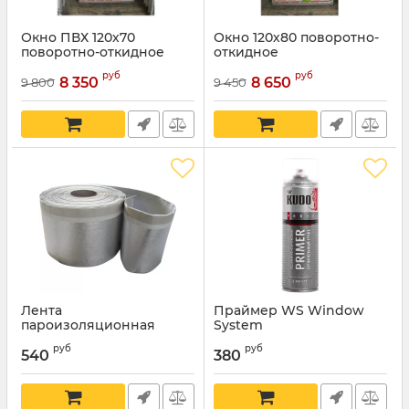
Окно ПВХ 120х70
Окно 120х80 поворотно-
поворотно-откидное
откидное
руб
руб
8 350
8 650
9 800
9 450
Лента
Праймер WS Window
пароизоляционная
System
металлизированная
руб
руб
Ultima
540
380