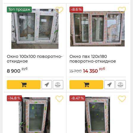
Топ продаж
-8.6 %
Окно 100х100 поворотно-
Окно пвх 120х180
откидное
поворотно-откидное
Артикул:
11234
руб
руб
8 900
14 350
15 700
-14.8 %
-8.47 %