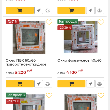
-12.61 %
Топ продаж
-20.39 %
Окно ПВХ 60х60
Окно фрамужное 40х40
поворотное-откидное
руб
руб
5 200
4 100
5 950
5 150
Топ продаж
-20.39 %