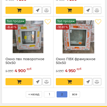
Топ продаж
Топ продаж
-8.41 %
-10.81 %
Окно пвх поворотное
Окно ПВХ фрамужное
50х50
50х50
руб
руб
4 900
4 950
5 350
5 550
« назад
1
2
все