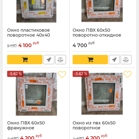
Окно пластиковое
Окно ПВХ 60х50
поворотное 40х40
поворотно-откидное
руб
руб
4 100
4 700
5 150
-5.62 %
-5.62 %
Окно ПВХ 60х50
Окно из пвх 60х50
фрамужное
поворотное
руб
руб
4 200
4 200
4 450
4 450