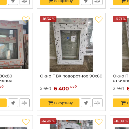
В корзину
В
-16.34 %
-6.71 %
80х80
Окно ПВХ поворотное 90х60
Окно П
идное
откидн
уб
руб
6 400
7 650
7 450
В корзину
В
-14.47 %
-16.98 %