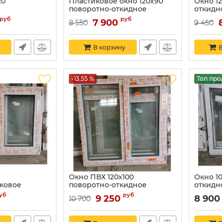
20
Пластиковое окно 120х90
Окно 1
поворотно-откидное
откидн
руб
руб
7 900
8 550
9 450
В корзину
В
-13.55 %
Топ пр
Окно ПВХ 120х100
Окно 1
ковое
поворотно-откидное
откидн
уб
руб
9 250
8 900
10 700