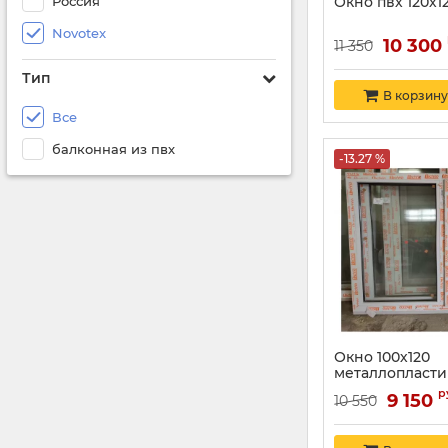
Россия
Окно пвх 120х1
Novotex
10 300
11 350
Тип
В корзину
Все
балконная из пвх
-13.27 %
Окно 100х120
металлопласти
р
9 150
10 550