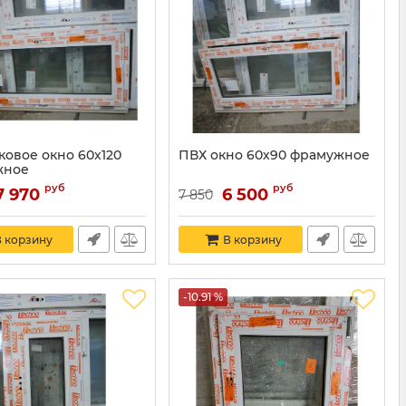
ковое окно 60х120
ПВХ окно 60х90 фрамужное
жное
руб
руб
7 970
6 500
7 850
 корзину
В корзину
-10.91 %