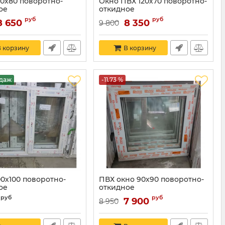
20х80 поворотно-
Окно ПВХ 120х70 поворотно-
ое
откидное
руб
руб
8 650
8 350
9 800
 корзину
В корзину
одаж
-11.73 %
00х100 поворотно-
ПВХ окно 90х90 поворотно-
ое
откидное
руб
руб
7 900
8 950