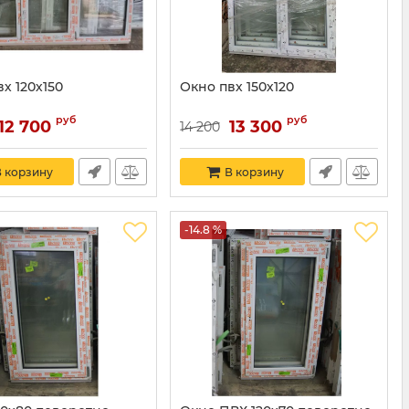
х 120х150
Окно пвх 150х120
руб
руб
12 700
13 300
14 200
 корзину
В корзину
-14.8 %