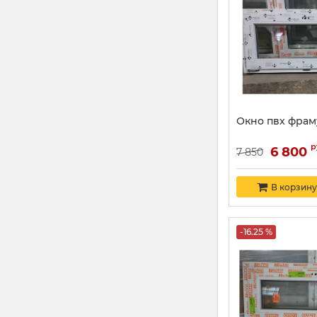
Окно пвх фрам
р
6 800
7 850
В корзину
-16.25 %