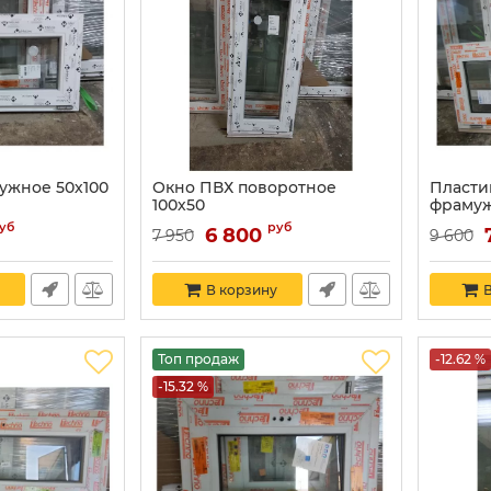
ужное 50х100
Окно ПВХ поворотное
Пласти
100х50
фраму
уб
руб
6 800
7 950
9 600
В корзину
В
Топ продаж
-12.62 %
-15.32 %