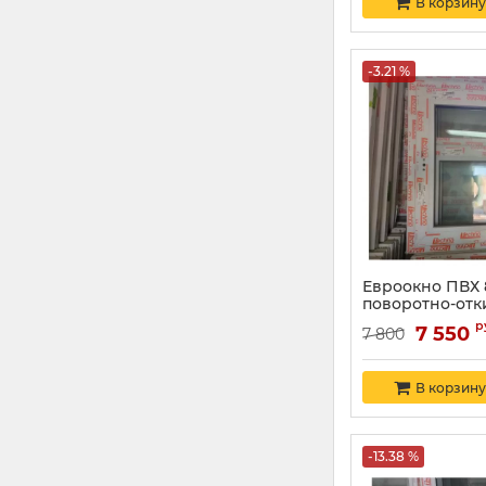
В корзину
-3.21 %
Евроокно ПВХ 
поворотно-отк
р
7 550
7 800
В корзину
-13.38 %