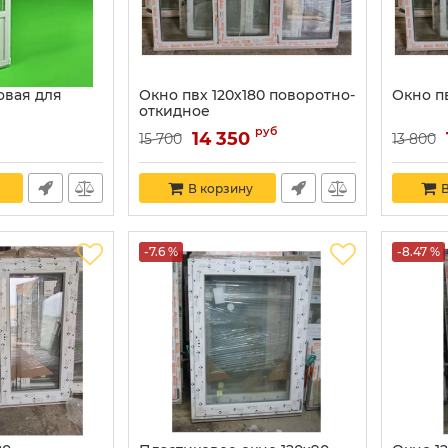
овая для
Окно пвх 120х180 поворотно-
Окно пв
откидное
Артикул:
11234
руб
14 350
15 700
13 800
В корзину
В
-7.6 %
-8.47 %