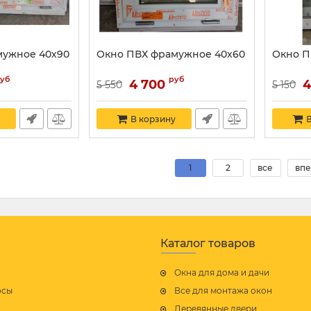
мужное 40х90
Окно ПВХ фрамужное 40х60
Окно П
уб
руб
4 700
4
5 550
5 150
В корзину
В
1
2
все
впе
Каталог товаров
Окна для дома и дачи
осы
Все для монтажа окон
Деревянные двери