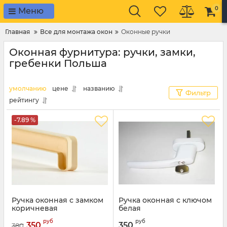
0
Меню
Главная
Все для монтажа окон
Оконные ручки
Оконная фурнитура: ручки, замки,
гребенки Польша
умолчанию
цене
названию
Фильтр
рейтингу
-7.89 %
Ручка оконная с замком
Ручка оконная с ключом
коричневая
белая
руб
руб
350
350
380